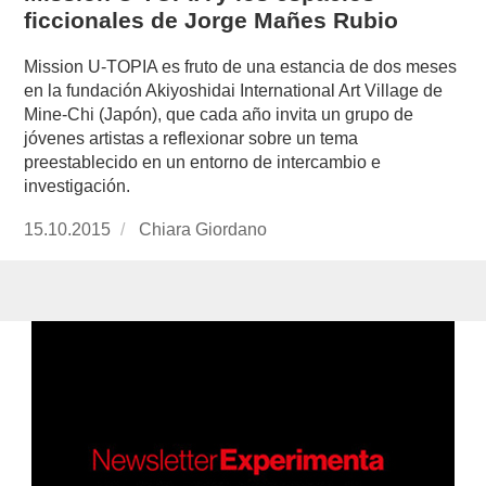
ficcionales de Jorge Mañes Rubio
Mission U-TOPIA es fruto de una estancia de dos meses
en la fundación Akiyoshidai International Art Village de
Mine-Chi (Japón), que cada año invita un grupo de
jóvenes artistas a reflexionar sobre un tema
preestablecido en un entorno de intercambio e
investigación.
Publicado
15.10.2015
https://www.experimenta.es/author/chiara-
Chiara Giordano
el
giordano/