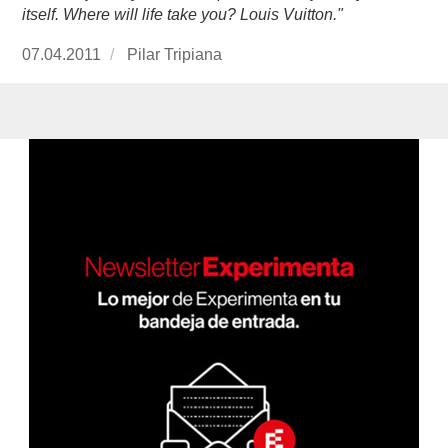
itself. Where will life take you? Louis Vuitton."
Publicado
07.04.2011
https://www.experimenta.es/author/Pilar%20Tr
Pilar Tripiana
el