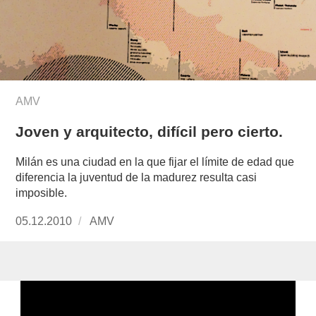
AMV
Joven y arquitecto, difícil pero cierto.
Milán es una ciudad en la que fijar el límite de edad que
diferencia la juventud de la madurez resulta casi
imposible.
Publicado
05.12.2010
https://www.experimenta.es/author/AMV/
AMV
el