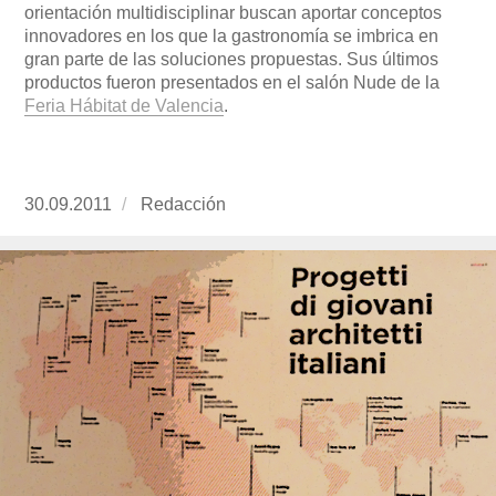
orientación multidisciplinar buscan aportar conceptos
innovadores en los que la gastronomía se imbrica en
gran parte de las soluciones propuestas. Sus últimos
productos fueron presentados en el salón Nude de la
Feria Hábitat de Valencia
.
Publicado
30.09.2011
https://www.experimenta.es/author/redaccion/
Redacción
el