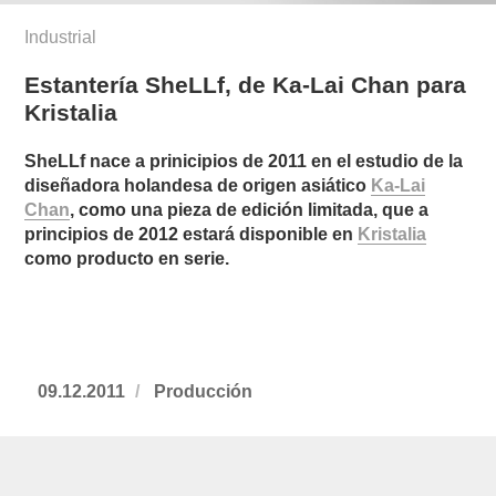
Industrial
Estantería SheLLf, de Ka-Lai Chan para
Kristalia
SheLLf nace a prinicipios de 2011 en el estudio de la
diseñadora holandesa de origen asiático
Ka-Lai
Chan
, como una pieza de edición limitada, que a
principios de 2012 estará disponible en
Kristalia
como producto en serie.
Publicado
09.12.2011
https://www.experimenta.es/author/produ
Producción
el