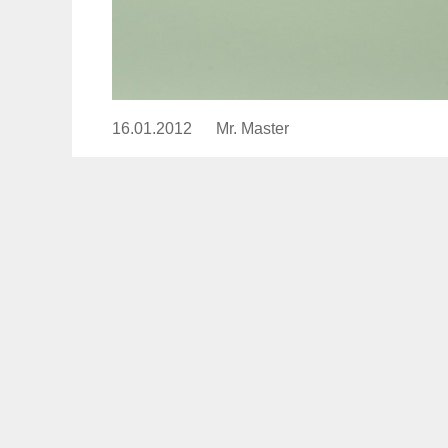
16.01.2012
Publicado
Mr. Master
https://www.experimenta.es/au
el