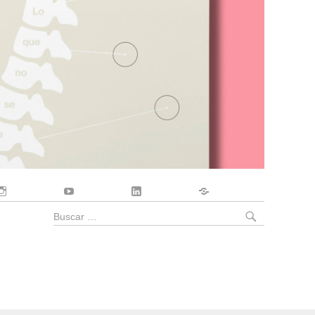
Instagram
YouTube
LinkedIn
Contacto
BUSCA
Buscar
por: