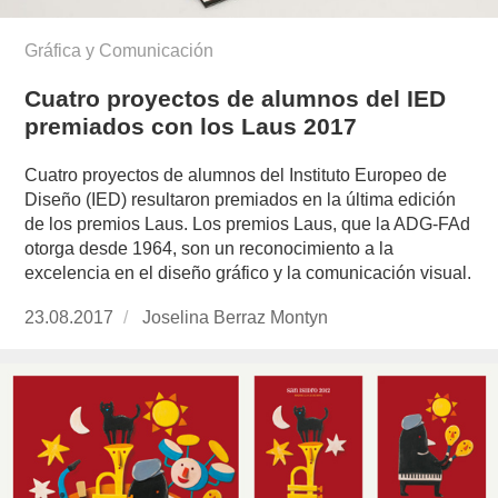
Gráfica y Comunicación
Cuatro proyectos de alumnos del IED
premiados con los Laus 2017
Cuatro proyectos de alumnos del Instituto Europeo de
Diseño (IED) resultaron premiados en la última edición
de los premios Laus. Los premios Laus, que la ADG-FAd
otorga desde 1964, son un reconocimiento a la
excelencia en el diseño gráfico y la comunicación visual.
Publicado
23.08.2017
https://www.experimenta.es/author/joselina-
Joselina Berraz Montyn
el
berraz-
montyn/