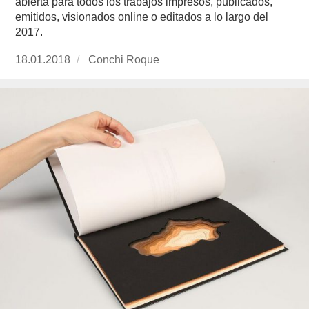
abierta para todos los trabajos impresos, publicados,
emitidos, visionados online o editados a lo largo del
2017.
Publicado
18.01.2018
https://www.experimenta.es/author/conchi-
Conchi Roque
el
roque/