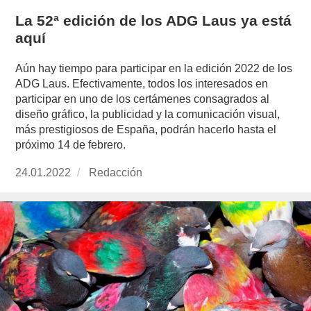
La 52ª edición de los ADG Laus ya está
aquí
Aún hay tiempo para participar en la edición 2022 de los
ADG Laus. Efectivamente, todos los interesados en
participar en uno de los certámenes consagrados al
diseño gráfico, la publicidad y la comunicación visual,
más prestigiosos de España, podrán hacerlo hasta el
próximo 14 de febrero.
Publicado
24.01.2022
https://www.experimenta.es/author/redaccion/
Redacción
el