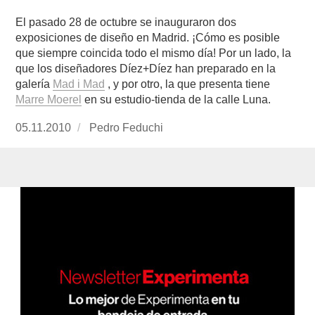
El pasado 28 de octubre se inauguraron dos
exposiciones de diseño en Madrid. ¡Cómo es posible
que siempre coincida todo el mismo día! Por un lado, la
que los diseñadores Díez+Díez han preparado en la
galería
Mad i Mad
, y por otro, la que presenta tiene
Marre Moerel
en su estudio-tienda de la calle Luna.
Publicado
05.11.2010
https://www.experimenta.es/author/Pedro%20
Pedro Feduchi
el