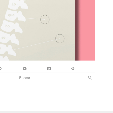
Instagram
YouTube
LinkedIn
Contacto
BUSCA
Buscar
por: