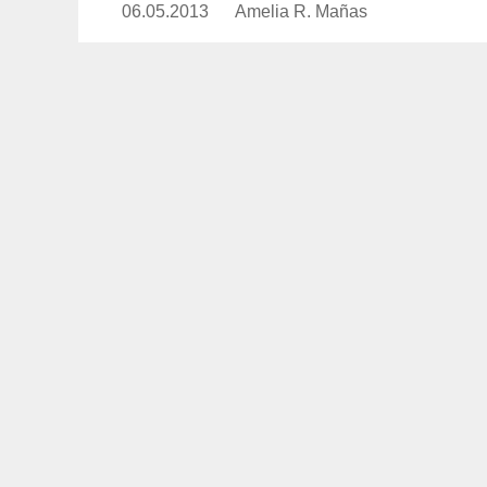
06.05.2013
Publicado
Amelia R. Mañas
https://www.experimenta.es/a
el