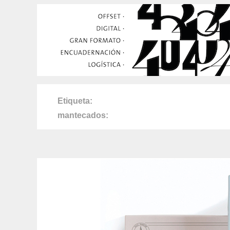
Etiqueta
mantecados