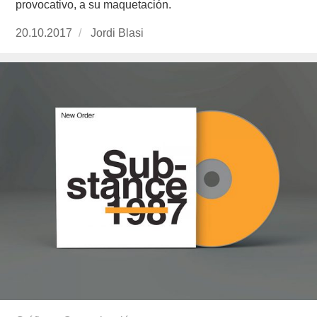
provocativo, a su maquetación.
Publicado
20.10.2017
https://www.experimenta.es/author/jordi-
Jordi Blasi
el
blasi/