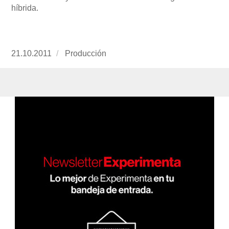
híbrida.
Publicado
21.10.2011
https://www.experimenta.es/author/produccion
Producción
el