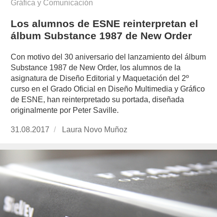
Gráfica y Comunicación
Los alumnos de ESNE reinterpretan el
álbum Substance 1987 de New Order
Con motivo del 30 aniversario del lanzamiento del álbum
Substance 1987 de New Order, los alumnos de la
asignatura de Diseño Editorial y Maquetación del 2º
curso en el Grado Oficial en Diseño Multimedia y Gráfico
de ESNE, han reinterpretado su portada, diseñada
originalmente por Peter Saville.
Publicado
31.08.2017
https://www.experimenta.es/author/laura-
Laura Novo Muñoz
el
novo-
munoz/