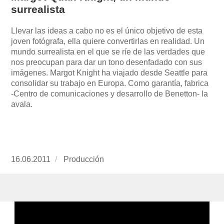
surrealista
Llevar las ideas a cabo no es el único objetivo de esta
joven fotógrafa, ella quiere convertirlas en realidad. Un
mundo surrealista en el que se ríe de las verdades que
nos preocupan para dar un tono desenfadado con sus
imágenes. Margot Knight ha viajado desde Seattle para
consolidar su trabajo en Europa. Como garantía, fabrica
-Centro de comunicaciones y desarrollo de Benetton- la
avala.
Publicado
16.06.2011
https://www.experimenta.es/author/produccion
Producción
el