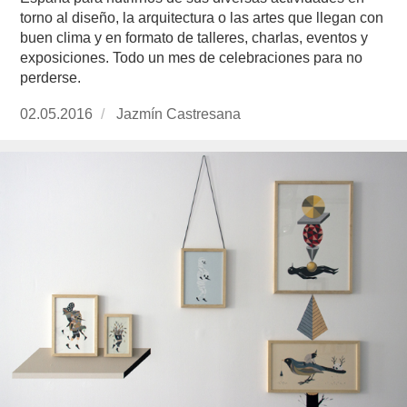
torno al diseño, la arquitectura o las artes que llegan con
buen clima y en formato de talleres, charlas, eventos y
exposiciones. Todo un mes de celebraciones para no
perderse.
Publicado
02.05.2016
https://www.experimenta.es/author/jazmin-
Jazmín Castresana
el
castresana/