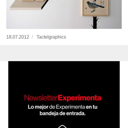
Publicado
18.07.2012
https://www.experimenta.es/author/Tactelgrap
Tactelgraphics
el