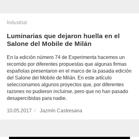
Industrial
Luminarias que dejaron huella en el
Salone del Mobile de Milán
En la edición número 74 de Experimenta hacemos un
recorrido por diferentes propuestas que algunas firmas
españolas presentaron en el marco de la pasada edición
del Salone del Mobile de Milán. En este artículo
seleccionamos algunos proyectos que, por diferentes
razones no pudieron incluirse, pero que no han pasado
desapercibidas para nadie.
Publicado
10.05.2017
https://www.experimenta.es/author/jazmin-
Jazmín Castresana
el
castresana/