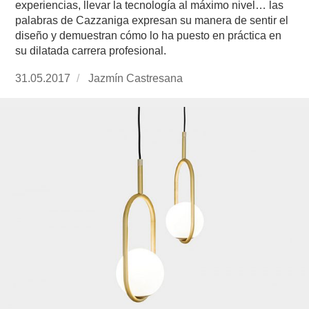
experiencias, llevar la tecnología al máximo nivel… las
palabras de Cazzaniga expresan su manera de sentir el
diseño y demuestran cómo lo ha puesto en práctica en
su dilatada carrera profesional.
Publicado
31.05.2017
https://www.experimenta.es/author/jazmin-
Jazmín Castresana
el
castresana/