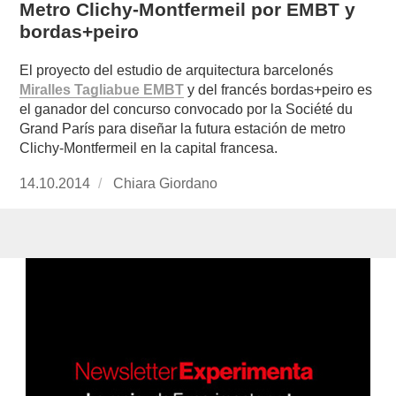
Metro Clichy-Montfermeil por EMBT y
bordas+peiro
El proyecto del estudio de arquitectura barcelonés
Miralles Tagliabue EMBT
y del francés bordas+peiro es
el ganador del concurso convocado por la Société du
Grand París para diseñar la futura estación de metro
Clichy-Montfermeil en la capital francesa.
Publicado
14.10.2014
https://www.experimenta.es/author/chiara-
Chiara Giordano
el
giordano/