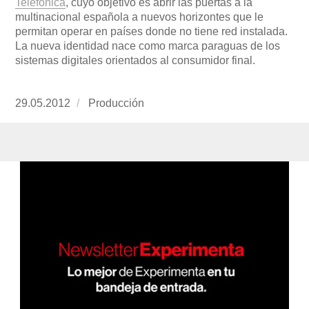
Telefónica
, cuyo objetivo es abrir las puertas a la
multinacional española a nuevos horizontes que le
permitan operar en países donde no tiene red instalada.
La nueva identidad nace como marca paraguas de los
sistemas digitales orientados al consumidor final.
Publicado
29.05.2012
https://www.experimenta.es/author/produccion
Producción
el