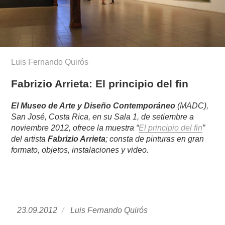
Luis Fernando Quirós
Fabrizio Arrieta: El principio del fin
El Museo de Arte y Diseño Contemporáneo
(MADC),
San José, Costa Rica, en su Sala 1, de setiembre a
noviembre 2012, ofrece la muestra “
El principio del fin
”
del artista
Fabrizio Arrieta
; consta de pinturas en gran
formato, objetos, instalaciones y video.
Publicado
23.09.2012
https://www.experimenta.es/author/luis-
Luis Fernando Quirós
el
fernando-