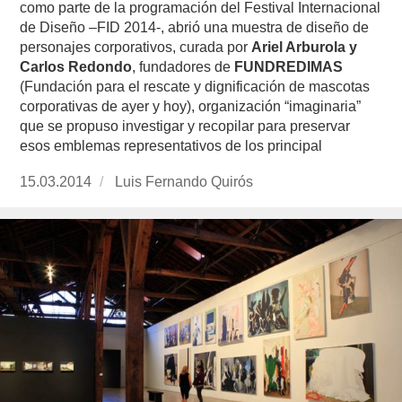
como parte de la programación del Festival Internacional
de Diseño –FID 2014-, abrió una muestra de diseño de
personajes corporativos, curada por
Ariel Arburola y
Carlos Redondo
, fundadores de
FUNDREDIMAS
(Fundación para el rescate y dignificación de mascotas
corporativas de ayer y hoy), organización “imaginaria”
que se propuso investigar y recopilar para preservar
esos emblemas representativos de los principal
Publicado
15.03.2014
https://www.experimenta.es/author/luis-
Luis Fernando Quirós
el
fernando-
quiros/