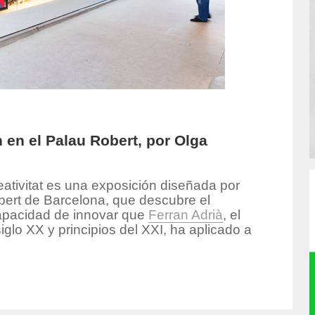
n en el Palau Robert, por Olga
 Creativitat es una exposición diseñada por
bert de Barcelona, que descubre el
 capacidad de innovar que
Ferran Adrià
, el
iglo XX y principios del XXI, ha aplicado a
hor/produccion/