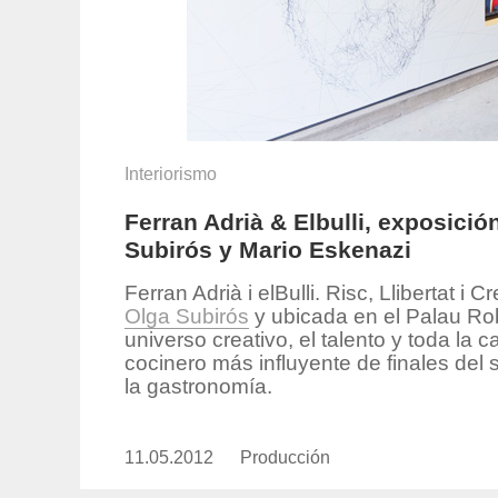
Interiorismo
Ferran Adrià & Elbulli, exposició
Subirós y Mario Eskenazi
Ferran Adrià i elBulli. Risc, Llibertat i
Olga Subirós
y ubicada en el Palau Ro
universo creativo, el talento y toda la
cocinero más influyente de finales del s
la gastronomía.
11.05.2012
Publicado
Producción
https://www.experimenta.es/aut
el