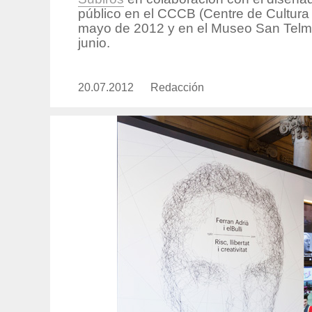
público en el CCCB (Centre de Cultura
mayo de 2012 y en el Museo San Telmo
junio.
20.07.2012
Publicado
Redacción
https://www.experimenta.es/aut
el