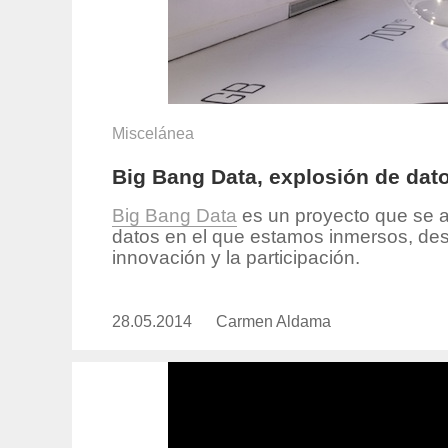
Miscelánea
Big Bang Data, explosión de dat
Big Bang Data
es un proyecto que se a
datos en el que estamos inmersos, desde 
innovación y la participación.
28.05.2014
Publicado
Carmen Aldama
https://www.experimenta.es/aut
el
aldama/