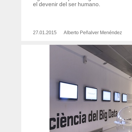
el devenir del ser humano.
27.01.2015
Publicado
Alberto Peñalver Menéndez
https://www.experimenta.es/auth
el
penalver-
menendez/