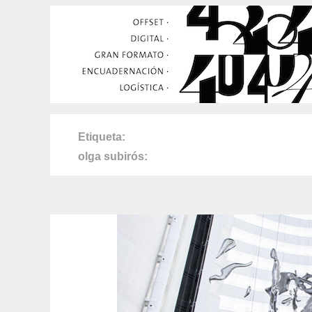
Etiqueta
olga subirós