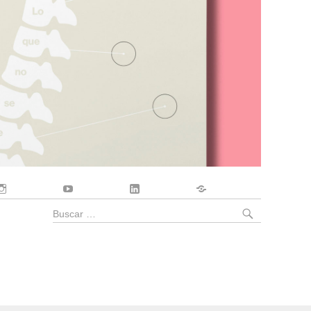
Instagram
YouTube
LinkedIn
Contacto
BUSCA
Buscar
por: