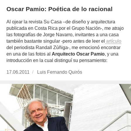
Oscar Pamio: Poética de lo racional
Al ojear la revista Su Casa –de diseño y arquitectura
publicada en Costa Rica por el Grupo Nación-, me atrajo
las fotografías de Jorge Navarro, invitantes a una casa
también bastante singular -pero antes de leer el
artículo
del periodista Randall Zúñiga-, me emocionó encontrar
en una de las fotos al
Arquitecto Oscar Pamio
, y una
introducción en la cual distinguí su pensamiento:
Publicado
17.06.2011
https://www.experimenta.es/author/luis-
Luis Fernando Quirós
el
fernando-
quiros/