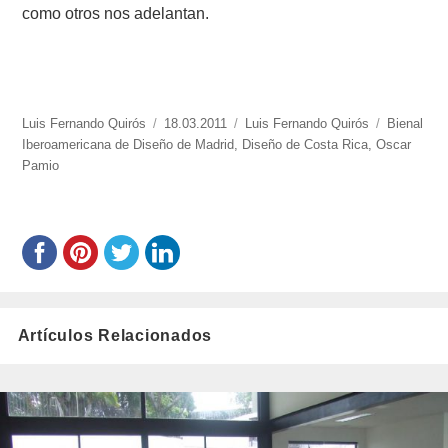
como otros nos adelantan.
https://www.experimenta.es/author/luis-
Luis Fernando Quirós
Publicado
18.03.2011
Categorías
Luis Fernando Quirós
Etiquetas
Bienal
fernando-
Iberoamericana de Diseño de Madrid
el
,
Diseño de Costa Rica
,
Oscar
quiros/
Pamio
Artículos Relacionados