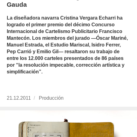
Gauda
La diseñadora navarra Cristina Vergara Echarri ha
logrado el primer premio del décimo Concurso
Internacional de Cartelismo Publicitario Francisco
Mantecón. Los miembros del jurado —Óscar Mariné,
Manuel Estrada, el Estudio Mariscal, Isidro Ferrer,
Pep Carrió y Emilio Gil— resaltaron su trabajo de
entre los 12.000 carteles presentados de 86 países
por “la resolución impecable, corrección artística y
simplificación”.
Publicado
21.12.2011
https://www.experimenta.es/author/produccion
Producción
el