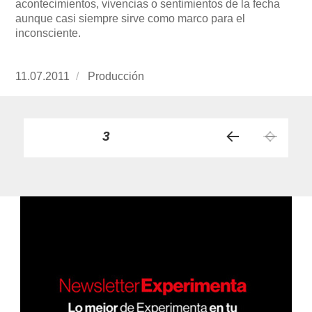
acontecimientos, vivencias o sentimientos de la fecha
aunque casi siempre sirve como marco para el
inconsciente.
Publicado
11.07.2011
https://www.experimenta.es/author/produccion
Producción
el
Paginación
PÁGINA
3
PÁGI
de
NA
ANT
entradas
ERIO
R