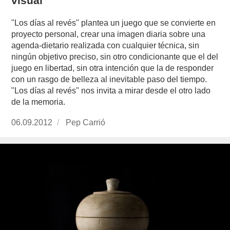
visual
"Los días al revés" plantea un juego que se convierte en
proyecto personal, crear una imagen diaria sobre una
agenda-dietario realizada con cualquier técnica, sin
ningún objetivo preciso, sin otro condicionante que el del
juego en libertad, sin otra intención que la de responder
con un rasgo de belleza al inevitable paso del tiempo.
"Los días al revés" nos invita a mirar desde el otro lado
de la memoria.
Publicado
06.09.2012
https://www.experimenta.es/author/Pep%20Ca
Pep Carrió
el