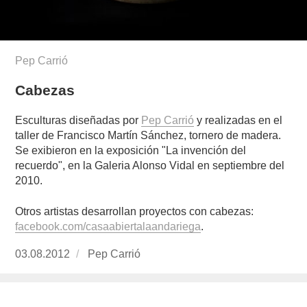
Pep Carrió
Cabezas
Esculturas diseñadas por
Pep Carrió
y realizadas en el
taller de Francisco Martín Sánchez, tornero de madera.
Se exibieron en la exposición "La invención del
recuerdo", en la Galeria Alonso Vidal en septiembre del
2010.
Otros artistas desarrollan proyectos con cabezas:
facebook.com/casaabiertalaandariega
.
Publicado
03.08.2012
https://www.experimenta.es/author/Pep%20Ca
Pep Carrió
el