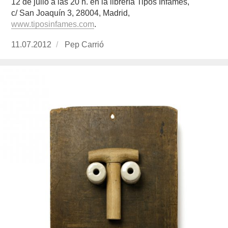
12 de julio a las 20 h. en la librería Tipos Infames,
c/ San Joaquín 3, 28004, Madrid,
www.tiposinfames.com
.
Publicado
11.07.2012
https://www.experimenta.es/author/Pep%20Ca
Pep Carrió
el