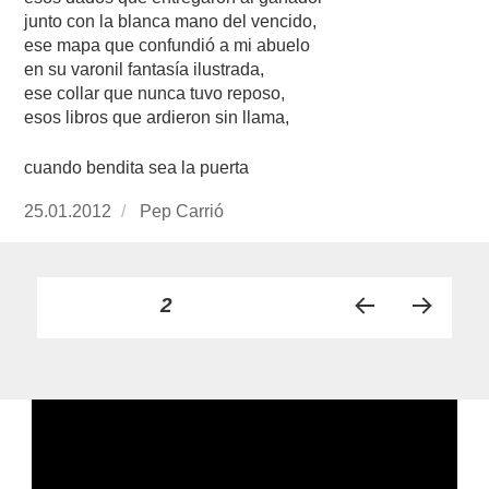
junto con la blanca mano del vencido,
ese mapa que confundió a mi abuelo
en su varonil fantasía ilustrada,
ese collar que nunca tuvo reposo,
esos libros que ardieron sin llama,
cuando bendita sea la puerta
Publicado
25.01.2012
https://www.experimenta.es/author/Pep%20Ca
Pep Carrió
el
Paginación
PÁGINA
2
PÁGI
PRÓ
de
NA
XIMA
ANT
PÁGI
entradas
ERIO
NA
R