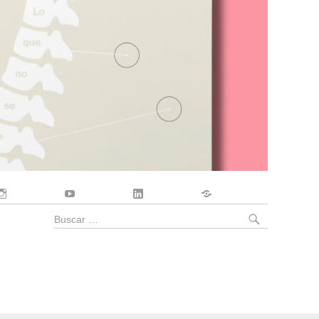
Instagram
YouTube
LinkedIn
Contacto
BUSCA
Buscar
por: