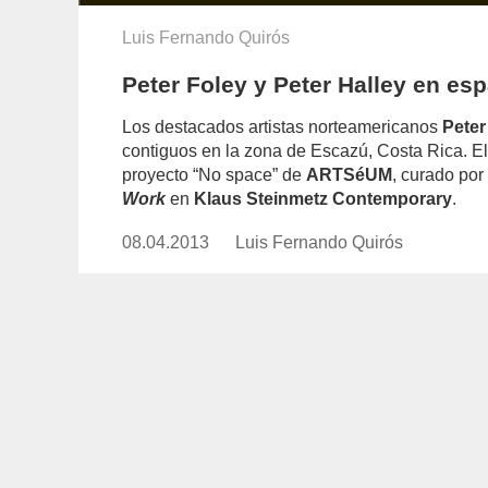
Luis Fernando Quirós
Peter Foley y Peter Halley en es
Los destacados artistas norteamericanos
Peter
contiguos en la zona de Escazú, Costa Rica. E
proyecto “No space” de
ARTSéUM
, curado por
Work
en
Klaus Steinmetz Contemporary
.
08.04.2013
Publicado
Luis Fernando Quirós
https://www.experimenta.es/auth
el
fernando-
quiros/