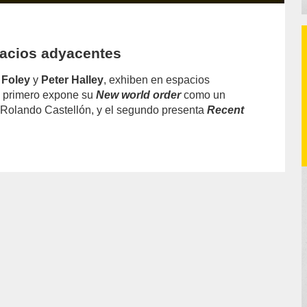
pacios adyacentes
 Foley
y
Peter Halley
, exhiben en espacios
l primero expone su
New world order
como un
 Rolando Castellón, y el segundo presenta
Recent
or/luis-