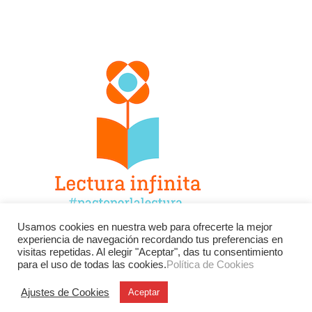
Usamos cookies en nuestra web para ofrecerte la mejor
experiencia de navegación recordando tus preferencias en
Facebook
Twitter
Instagram
visitas repetidas. Al elegir "Aceptar", das tu consentimiento
para el uso de todas las cookies.
Política de Cookies
YouTube
LinkedIn
Contacto
Ajustes de Cookies
Aceptar
BU
Buscar