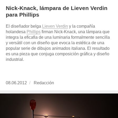
Nick-Knack, lámpara de Lieven Verdin
para Phillips
El diseñador belga
Lieven Verdin
y la compañía
holandesa
Phillips
firman Nick-Knack, una lámpara que
integra la eficafia de una luminaria formalmente sencilla
y versátil con un diseño que evoca la estética de una
popular serie de dibujos animados italiana. El resultado
es una pieza que conjuga composición gráfica y diseño
industrial.
Publicado
08.06.2012
https://www.experimenta.es/author/redaccion/
Redacción
el