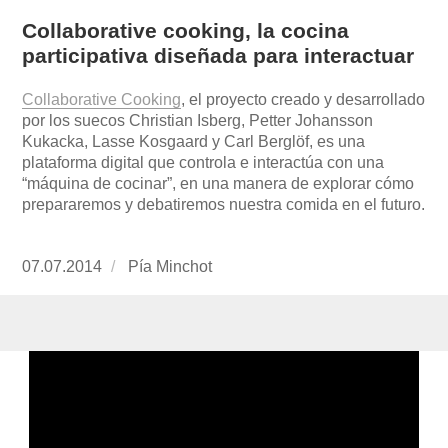
Collaborative cooking, la cocina
participativa diseñada para interactuar
Collaborative Cooking
, el proyecto creado y desarrollado
por los suecos Christian Isberg, Petter Johansson
Kukacka, Lasse Kosgaard y Carl Berglöf, es una
plataforma digital que controla e interactúa con una
“máquina de cocinar”, en una manera de explorar cómo
prepararemos y debatiremos nuestra comida en el futuro.
Publicado
07.07.2014
https://www.experimenta.es/author/pia/
Pía Minchot
el