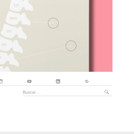
Instagram
YouTube
LinkedIn
Contacto
BUSCA
Buscar
por: