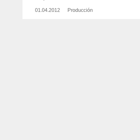
01.04.2012
Publicado
Producción
https://www.experimenta.es/aut
el