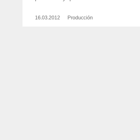
16.03.2012
Publicado
Producción
https://www.experimenta.es/aut
el