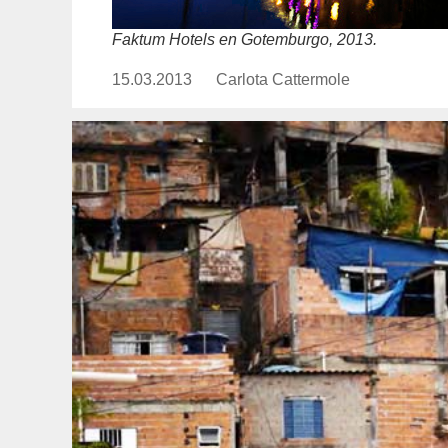
Faktum Hotels en Gotemburgo, 2013.
15.03.2013
Publicado
Carlota Cattermole
https://www.experimenta.es/au
el