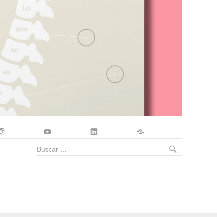
Instagram
YouTube
LinkedIn
Contacto
BUSCA
Buscar
por: