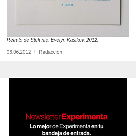
Retrato de Stefanie, Evelyn Kasikov, 2012.
Publicado
06.06.2012
https://www.experimenta.es/author/redaccion/
Redacción
el