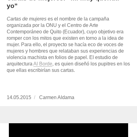
yo”
Cartas de mujeres
es el nombre de la campaña
organizada por la ONU y el Centro de Arte
Contemporáneo de Quito (Ecuador), cuyo objetivo era
romper con los mitos que existen en torno a la idea de
mujer. Para ello, el proyecto se hacía eco de voces de
mujeres y hombres que relataban sus experiencias de
violencia machista en folios de papel. El estudio de
arquitectura
Al Borde
, es quien diseñó los pupitres en los
que ellas escribirían sus cartas.
Publicado
14.05.2015
https://www.experimenta.es/author/carmen-
Carmen Aldama
el
aldama/