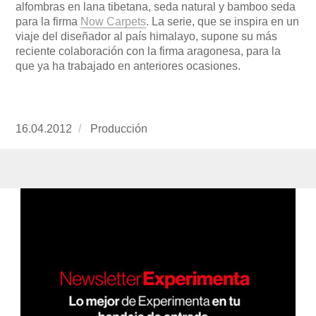
alfombras en lana tibetana, seda natural y bamboo seda
para la firma
Now Carpets
. La serie, que se inspira en un
viaje del diseñador al país himalayo, supone su más
reciente colaboración con la firma aragonesa, para la
que ya ha trabajado en anteriores ocasiones.
Publicado
16.04.2012
https://www.experimenta.es/author/produccion
Producción
el