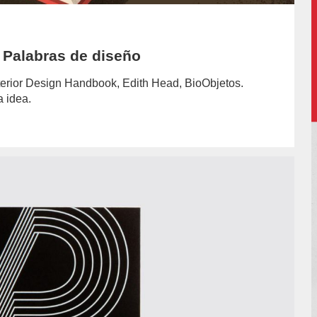
. Palabras de diseño
Interior Design Handbook, Edith Head, BioObjetos.
 idea.
hor/redaccion/