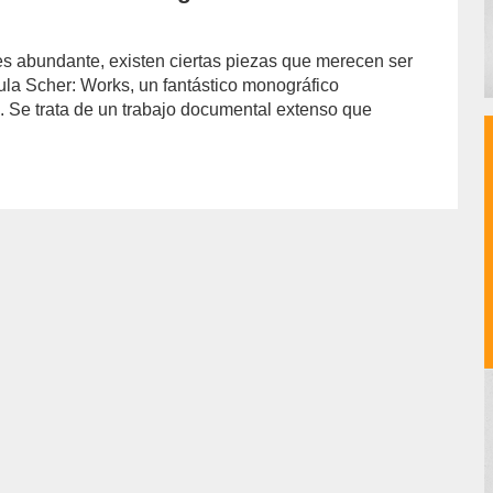
 es abundante, existen ciertas piezas que merecen ser
ula Scher: Works, un fantástico monográfico
ns. Se trata de un trabajo documental extenso que
hor/redaccion/