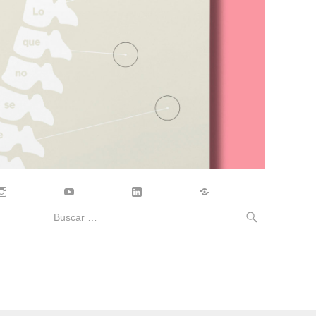
Instagram
YouTube
LinkedIn
Contacto
BUSCA
Buscar
por: