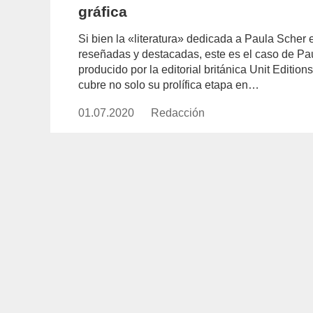
gráfica
Si bien la «literatura» dedicada a Paula Scher
reseñadas y destacadas, este es el caso de Pa
producido por la editorial británica Unit Editio
cubre no solo su prolífica etapa en…
01.07.2020
Publicado
Redacción
https://www.experimenta.es/aut
el