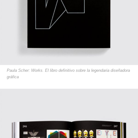
Paula Scher: Works. El libro definitivo sobre la legendaria diseñadora
gráfica