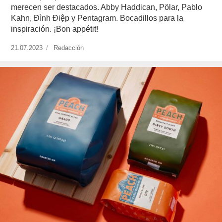
merecen ser destacados. Abby Haddican, Pölar, Pablo
Kahn, Đình Điệp y Pentagram. Bocadillos para la
inspiración. ¡Bon appétit!
Publicado
21.07.2023
https://www.experimenta.es/author/redaccion/
Redacción
el