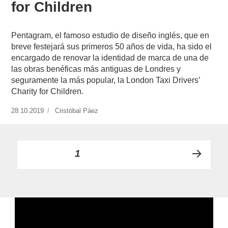
for Children
Pentagram, el famoso estudio de diseño inglés, que en
breve festejará sus primeros 50 años de vida, ha sido el
encargado de renovar la identidad de marca de una de
las obras benéficas más antiguas de Londres y
seguramente la más popular, la London Taxi Drivers’
Charity for Children.
Publicado
28.10.2019
https://www.experimenta.es/author/cristobal-
Cristóbal Páez
el
paez/
Paginación
PÁGINA
1
PRÓ
de
XIMA
PÁGI
entradas
NA