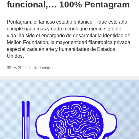
funcional,… 100% Pentagram
Pentagram, el famoso estudio británico —que este año
cumple nada mas y nada menos que medio siglo de
vida, ha sido el encargado de desarrollar la identidad de
Mellon Foundation, la mayor entidad filantrópica privada
especializada en arte y humanidades de Estados
Unidos.
Publicado
09.05.2022
https://www.experimenta.es/author/redaccion/
Redacción
el