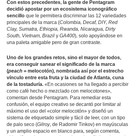
Con estos precedentes, la gente de Pentagram
decidió apostar por un ecosistema iconográfico
sencillo
que le permitiera discriminar las 12 variedades
principales de la marca (
Colombia, Decaf, DIY, Red
Clay, Sumatra, Ethiopia, Rwanda, Nicaragua, Dirty
South, Vietnam, Brazil
y
GA400
), solo apoyándose en
una paleta amigable pero de gran contraste.
Uno de los grandes retos, sino el mayor de todos,
era conseguir sanear el significado de la marca
(
peach
= melocotón), nombrada así por el estrecho
vínculo entre esta fruta y la ciudad de Atlanta, cuna
de la tostaduría.
«En ocasiones se ha llegado a percibir
como café hecho o mezclado con melocotones»,
comentan desde Pentagram. Para remediar esta
confusión, el equipo creativo se decantó por limitar al
máximo el uso del «color melocotón» y diseñó un
sistema de etiquetado simple y fácil de leer, con un tipo
de palo seco (
Gilroy
, de Radomir Tinkov) en mayúsculas
y un amplio espacio en blanco para, según comenta,