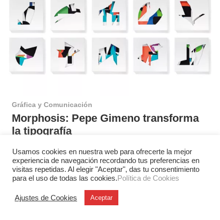
Gráfica y Comunicación
Morphosis: Pepe Gimeno transforma
la tipografía
La exposición Morphosis, de Pepe Gimeno, reúne más
Usamos cookies en nuestra web para ofrecerte la mejor
de cinco años de investigación sobre la construcción del
experiencia de navegación recordando tus preferencias en
significado. Comisariada por…
visitas repetidas. Al elegir "Aceptar", das tu consentimiento
para el uso de todas las cookies.
Política de Cookies
Ajustes de Cookies
Aceptar