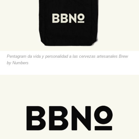
Pentagram da vida y personalidad a las cervezas artesanales Brew
by Numbers