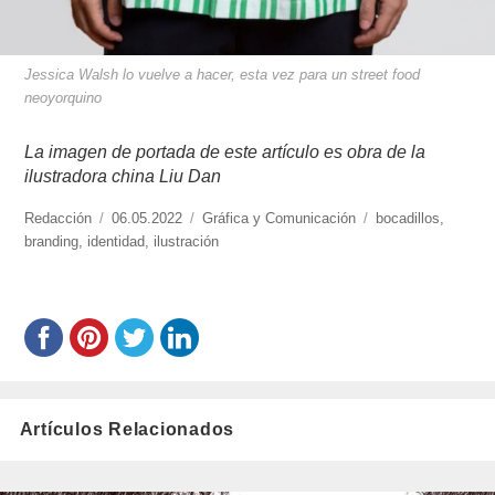
Jessica Walsh lo vuelve a hacer, esta vez para un street food
neoyorquino
La imagen de portada de este artículo es obra de la
ilustradora china Liu Dan
https://www.experimenta.es/author/redaccion/
Redacción
Publicado
06.05.2022
Categorías
Gráfica y Comunicación
Etiquetas
bocadillos
,
branding
,
identidad
el
,
ilustración
Artículos Relacionados