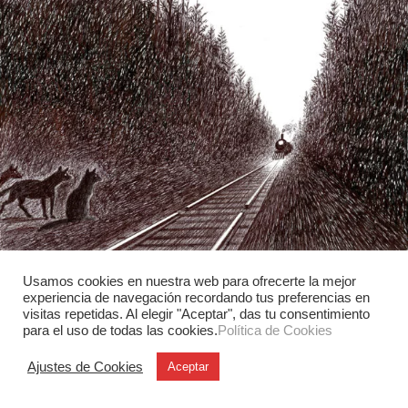
Usamos cookies en nuestra web para ofrecerte la mejor
experiencia de navegación recordando tus preferencias en
visitas repetidas. Al elegir "Aceptar", das tu consentimiento
Gráfica y Comunicación
para el uso de todas las cookies.
Política de Cookies
Las singulares ilustraciones de Guy
Billout
Ajustes de Cookies
Aceptar
En 1969 Guy Billout viajó a Nueva York con la intención