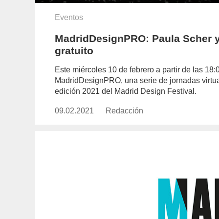
Eventos
MadridDesignPRO: Paula Scher y
gratuito
Este miércoles 10 de febrero a partir de las 18:
MadridDesignPRO, una serie de jornadas virtua
edición 2021 del Madrid Design Festival.
09.02.2021
Publicado
Redacción
https://www.experimenta.es/aut
el