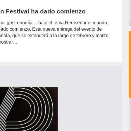
gn Festival ha dado comienzo
rismo, gastronomía… bajo el lema Rediseñar el mundo,
 dado comienzo. Esta nueva entrega del evento de
añola, que se extenderá a lo largo de febrero y marzo,
mostrar…
hor/redaccion/