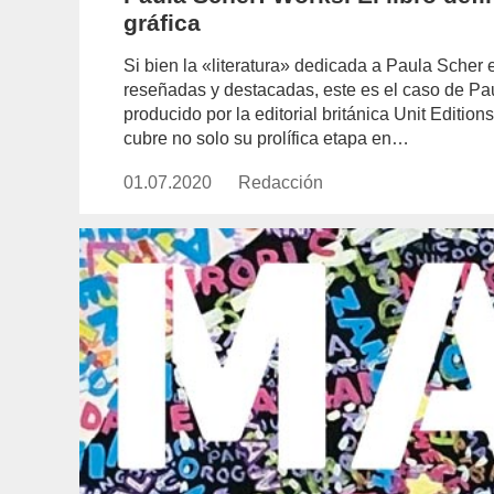
gráfica
Si bien la «literatura» dedicada a Paula Scher
reseñadas y destacadas, este es el caso de Pa
producido por la editorial británica Unit Editio
cubre no solo su prolífica etapa en…
01.07.2020
Publicado
Redacción
https://www.experimenta.es/aut
el