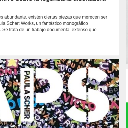
 es abundante, existen ciertas piezas que merecen ser
ula Scher: Works, un fantástico monográfico
ns. Se trata de un trabajo documental extenso que
hor/redaccion/