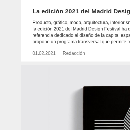
La edición 2021 del Madrid Desi
Producto, gráfico, moda, arquitectura, interio
la edición 2021 del Madrid Design Festival ha
referencia dedicado al diseño de la capital esp
propone un programa transversal que permite 
01.02.2021
Publicado
Redacción
https://www.experimenta.es/aut
el