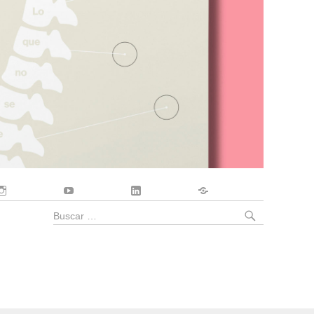
Instagram
YouTube
LinkedIn
Contacto
BUSCA
Buscar
por: