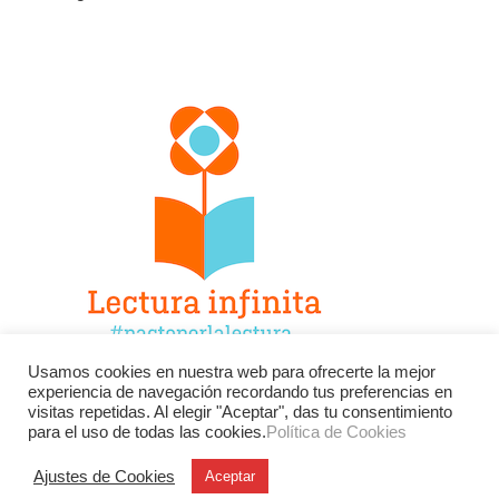
Usamos cookies en nuestra web para ofrecerte la mejor
experiencia de navegación recordando tus preferencias en
Facebook
Twitter
Instagram
visitas repetidas. Al elegir "Aceptar", das tu consentimiento
para el uso de todas las cookies.
Política de Cookies
YouTube
LinkedIn
Contacto
Ajustes de Cookies
Aceptar
BU