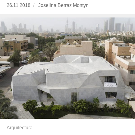
Publicado
26.11.2018
https://www.experimenta.es/author/joselina-
Joselina Berraz Montyn
el
berraz-
montyn/
Arquitectura