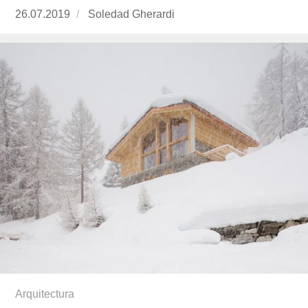
Publicado
26.07.2019
https://www.experimenta.es/author/soledad-
Soledad Gherardi
el
gherardi/
Arquitectura