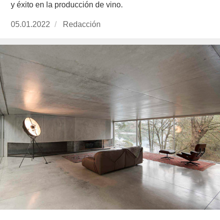
y éxito en la producción de vino.
Publicado
05.01.2022
https://www.experimenta.es/author/redaccion/
Redacción
el