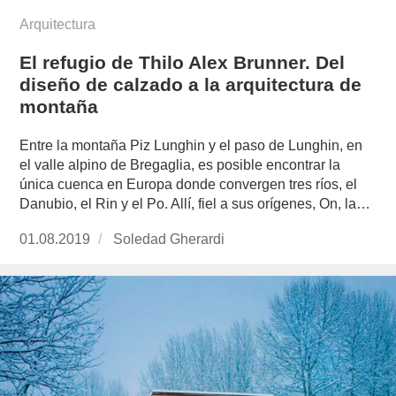
Arquitectura
El refugio de Thilo Alex Brunner. Del
diseño de calzado a la arquitectura de
montaña
Entre la montaña Piz Lunghin y el paso de Lunghin, en
el valle alpino de Bregaglia, es posible encontrar la
única cuenca en Europa donde convergen tres ríos, el
Danubio, el Rin y el Po. Allí, fiel a sus orígenes, On, la…
Publicado
01.08.2019
https://www.experimenta.es/author/soledad-
Soledad Gherardi
el
gherardi/