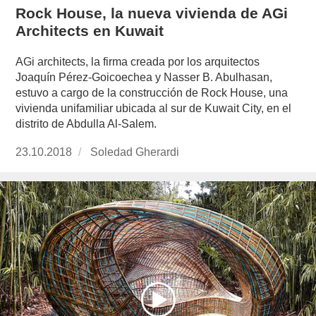
Rock House, la nueva vivienda de AGi
Architects en Kuwait
AGi architects, la firma creada por los arquitectos
Joaquín Pérez-Goicoechea y Nasser B. Abulhasan,
estuvo a cargo de la construcción de Rock House, una
vivienda unifamiliar ubicada al sur de Kuwait City, en el
distrito de Abdulla Al-Salem.
Publicado
23.10.2018
https://www.experimenta.es/author/soledad-
Soledad Gherardi
el
gherardi/