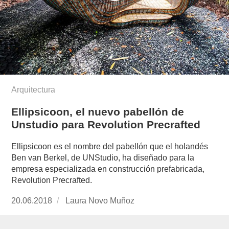
Arquitectura
Ellipsicoon, el nuevo pabellón de
Unstudio para Revolution Precrafted
Ellipsicoon es el nombre del pabellón que el holandés
Ben van Berkel, de UNStudio, ha diseñado para la
empresa especializada en construcción prefabricada,
Revolution Precrafted.
Publicado
20.06.2018
https://www.experimenta.es/author/laura-
Laura Novo Muñoz
el
novo-
munoz/