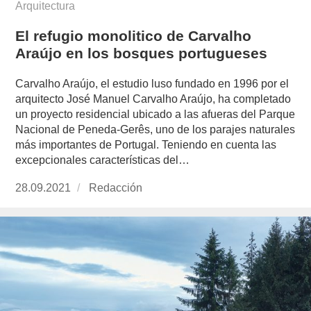
Arquitectura
El refugio monolitico de Carvalho
Araújo en los bosques portugueses
Carvalho Araújo, el estudio luso fundado en 1996 por el
arquitecto José Manuel Carvalho Araújo, ha completado
un proyecto residencial ubicado a las afueras del Parque
Nacional de Peneda-Gerês, uno de los parajes naturales
más importantes de Portugal. Teniendo en cuenta las
excepcionales características del…
Publicado
28.09.2021
https://www.experimenta.es/author/redaccion/
Redacción
el