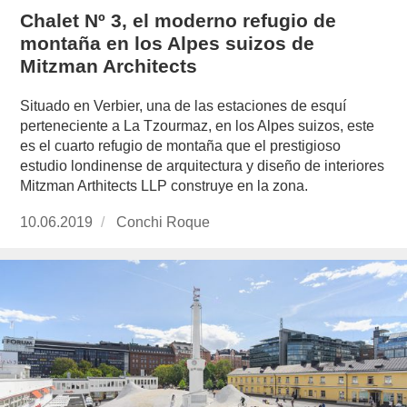
Chalet Nº 3, el moderno refugio de
montaña en los Alpes suizos de
Mitzman Architects
Situado en Verbier, una de las estaciones de esquí
perteneciente a La Tzourmaz, en los Alpes suizos, este
es el cuarto refugio de montaña que el prestigioso
estudio londinense de arquitectura y diseño de interiores
Mitzman Arthitects LLP construye en la zona.
Publicado
10.06.2019
https://www.experimenta.es/author/conchi-
Conchi Roque
el
roque/