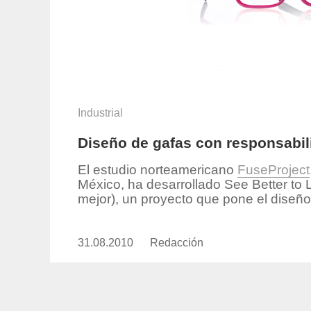
Industrial
Diseño de gafas con responsabil
El estudio norteamericano
FuseProject
México, ha desarrollado See Better to 
mejor), un proyecto que pone el diseño 
31.08.2010
Publicado
Redacción
https://www.experimenta.es/aut
el