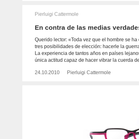
Pierluigi Cattermole
En contra de las medias verdade
Querido lector: «Toda vez que el hombre se ha e
tres posibilidades de elección: hacerle la guerr
La experiencia de tantos años en países lejano
única actitud capaz de hacer vibrar la cuerda 
24.10.2010
Publicado
Pierluigi Cattermole
https://www.experimenta.es/auth
el
cattermole/