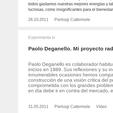
todos gastamos nuestras mejores energías y ta
lucrosas, como insignificantes para el bienestar
26.10.2011
Publicado
Pierluigi Cattermole
https://www.experimenta.es/auth
el
cattermole/
Experimenta tv
Paolo Deganello. Mi proyecto radi
Paolo Deganello es colaborador habitua
inicios en 1989. Sus reflexiones y su in
innumerables ocasiones hemos comparti
construcción de una visión crítica del 
comprometida con los grandes problem
en día debe ir en contra del mercado, 
31.05.2011
Publicado
Pierluigi Cattermole
https://www.experimenta.es/auth
Vídeo
Formato
el
cattermole/