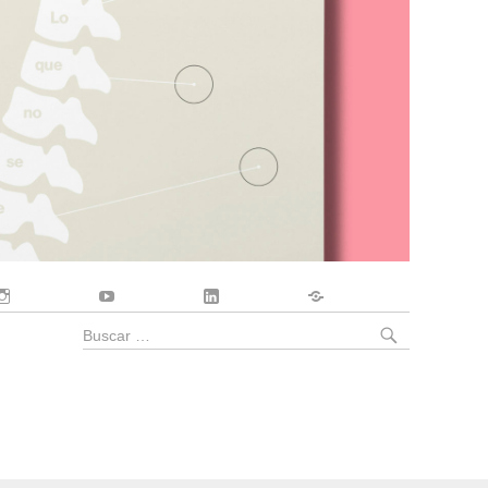
Instagram
YouTube
LinkedIn
Contacto
BUSCA
Buscar
por: