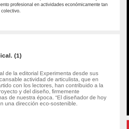
lento profesional en actividades económicamente tan
 colectivo.
or/pierluigi-
cal. (1)
l de la editorial Experimenta desde sus
cansable actividad de articulista, que en
do con los lectores, han contribuido a la
proyecto y del diseño, firmemente
as de nuestra época. “El diseñador de hoy
en una dirección eco-sostenible.
or/pierluigi-