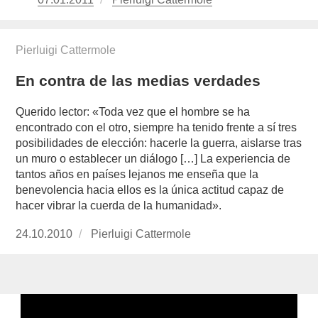
el
cattermole/
Pierluigi Cattermole
En contra de las medias verdades
Querido lector: «Toda vez que el hombre se ha
encontrado con el otro, siempre ha tenido frente a sí tres
posibilidades de elección: hacerle la guerra, aislarse tras
un muro o establecer un diálogo […] La experiencia de
tantos años en países lejanos me enseña que la
benevolencia hacia ellos es la única actitud capaz de
hacer vibrar la cuerda de la humanidad».
Publicado
24.10.2010
https://www.experimenta.es/author/pierluigi-
Pierluigi Cattermole
el
cattermole/