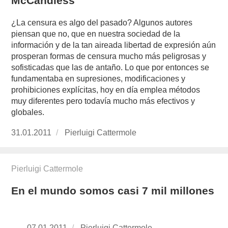
McCandless
¿La censura es algo del pasado? Algunos autores
piensan que no, que en nuestra sociedad de la
información y de la tan aireada libertad de expresión aún
prosperan formas de censura mucho más peligrosas y
sofisticadas que las de antaño. Lo que por entonces se
fundamentaba en supresiones, modificaciones y
prohibiciones explícitas, hoy en día emplea métodos
muy diferentes pero todavía mucho más efectivos y
globales.
Publicado
31.01.2011
https://www.experimenta.es/author/pierluigi-
Pierluigi Cattermole
el
cattermole/
Pierluigi Cattermole
En el mundo somos casi 7 mil millones
Publicado
07.01.2011
https://www.experimenta.es/author/pierlui
Pierluigi Cattermole