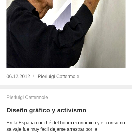
Publicado
06.12.2012
https://www.experimenta.es/author/pierluigi-
Pierluigi Cattermole
el
cattermole/
Pierluigi Cattermole
Diseño gráfico y activismo
En la España couché del boom económico y el consu­mo
salvaje fue muy fácil dejarse arrastrar por la