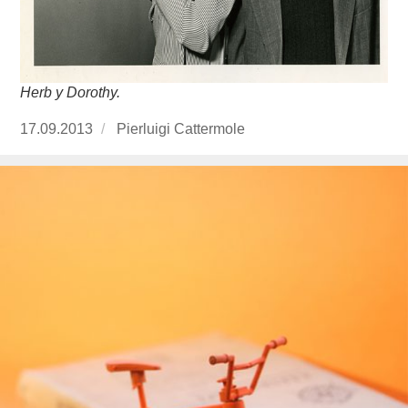
Herb y Dorothy.
Publicado
17.09.2013
https://www.experimenta.es/author/pierluigi-
Pierluigi Cattermole
el
cattermole/