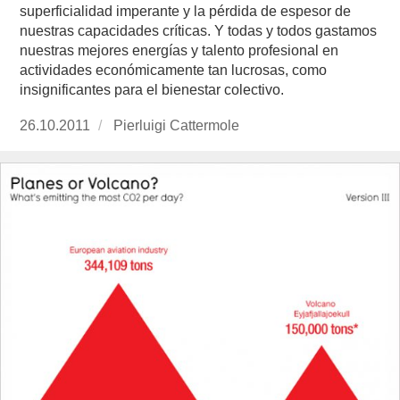
superfi­cialidad imperante y la pérdida de espesor de
nuestras capacidades críticas. Y todas y todos gastamos
nuestras mejores energías y talento profesional en
actividades económicamente tan lucrosas, como
insignificantes para el bienestar colectivo.
Publicado
26.10.2011
https://www.experimenta.es/author/pierluigi-
Pierluigi Cattermole
el
cattermole/