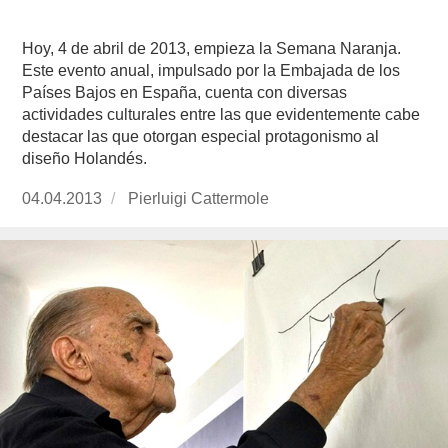
Hoy, 4 de abril de 2013, empieza la Semana Naranja.
Este evento anual, impulsado por la Embajada de los
Países Bajos en España, cuenta con diversas
actividades culturales entre las que evidentemente cabe
destacar las que otorgan especial protagonismo al
diseño Holandés.
Publicado
04.04.2013
https://www.experimenta.es/author/pierluigi-
Pierluigi Cattermole
el
cattermole/