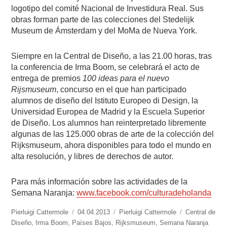
logotipo del comité Nacional de Investidura Real. Sus
obras forman parte de las colecciones del Stedelijk
Museum de Ámsterdam y del MoMa de Nueva York.
Siempre en la Central de Diseño, a las 21.00 horas, tras
la conferencia de Irma Boom, se celebrará el acto de
entrega de premios
100 ideas para el nuevo
Rijsmuseum
, concurso en el que han participado
alumnos de diseño del Istituto Europeo di Design, la
Universidad Europea de Madrid y la Escuela Superior
de Diseño. Los alumnos han reinterpretado libremente
algunas de las 125.000 obras de arte de la colección del
Rijksmuseum, ahora disponibles para todo el mundo en
alta resolución, y libres de derechos de autor.
Para más información sobre las actividades de la
Semana Naranja:
www.facebook.com/culturadeholanda
https://www.experimenta.es/author/pierluigi-
Pierluigi Cattermole
Publicado
04.04.2013
Categorías
Pierluigi Cattermole
Etiquetas
Central de
cattermole/
Diseño
,
Irma Boom
,
Países Bajos
el
,
Rijksmuseum
,
Semana Naranja