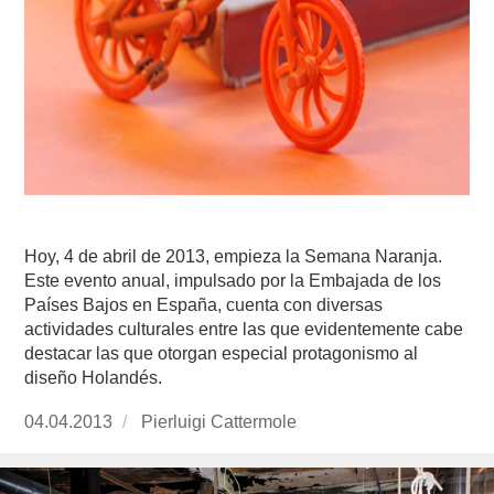
Hoy, 4 de abril de 2013, empieza la Semana Naranja.
Este evento anual, impulsado por la Embajada de los
Países Bajos en España, cuenta con diversas
actividades culturales entre las que evidentemente cabe
destacar las que otorgan especial protagonismo al
diseño Holandés.
Publicado
04.04.2013
https://www.experimenta.es/author/pierluigi-
Pierluigi Cattermole
el
cattermole/