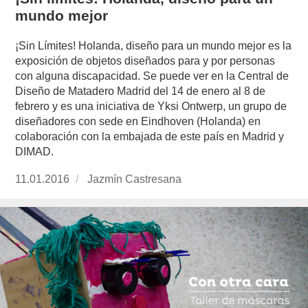
mundo mejor
¡Sin Límites! Holanda, diseño para un mundo mejor es la
exposición de objetos diseñados para y por personas
con alguna discapacidad. Se puede ver en la Central de
Diseño de Matadero Madrid del 14 de enero al 8 de
febrero y es una iniciativa de Yksi Ontwerp, un grupo de
diseñadores con sede en Eindhoven (Holanda) en
colaboración con la embajada de este país en Madrid y
DIMAD.
Publicado
11.01.2016
https://www.experimenta.es/author/jazmin-
Jazmín Castresana
el
castresana/