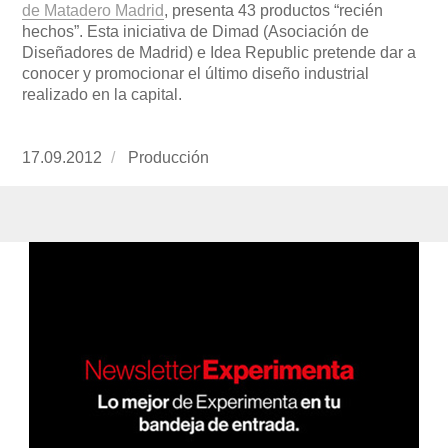
de Matadero Madrid
, presenta 43 productos “recién
hechos”. Esta iniciativa de Dimad (Asociación de
Diseñadores de Madrid) e Idea Republic pretende dar a
conocer y promocionar el último diseño industrial
realizado en la capital.
Publicado
17.09.2012
https://www.experimenta.es/author/produccion
Producción
el