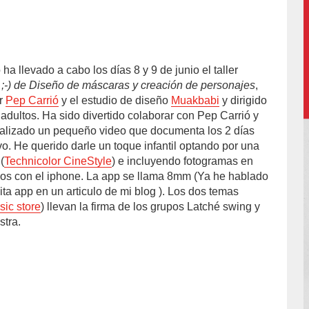
o%20Nicoli/
ha llevado a cabo los días 8 y 9 de junio el taller
;-) de Diseño de máscaras y creación de personajes
,
or
Pep Carrió
y el estudio de diseño
Muakbabi
y dirigido
adultos. Ha sido divertido colaborar con Pep Carrió y
ealizado un pequeño video que documenta los 2 días
ivo. He querido darle un toque infantil optando por una
(
Technicolor CineStyle
) e incluyendo fotogramas en
dos con el iphone. La app se llama 8mm (Ya he hablado
nita app en un articulo de mi blog ). Los dos temas
ic store
) llevan la firma de los grupos Latché swing y
stra.