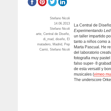
https://www.experimenta.es/author/Stefan
Stefano Nicoli
Publicado
14.06.2013
La Central de Diseño 
Categorías
Stefano Nicoli
el
Experimentando Led 
Etiquetas
arte
,
Central de Diseño
,
un taller impartido p
di_mad
,
diseño
,
El
tanto a niños como a 
matadero
,
Madrid
,
Pep
Marta Pascual. He r
Carrió
,
Stefano Nicoli
del laboratorio creat
fotografia muy pastel 
falso super- 8 graba
de esta versatil y bo
musicales (
vimeo mus
The underscore Orke