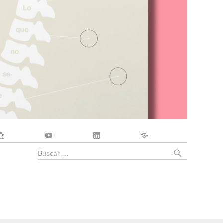
Instagram
YouTube
LinkedIn
Contacto
BUSCA
Buscar
por: