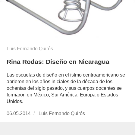
Luis Fernando Quirós
Rina Rodas: Diseño en Nicaragua
Las escuelas de diseño en el istmo centroamericano se
abrieron en los años iniciales de la década de los
ochentas del siglo pasado, y sus cuerpos docentes se
formaron en México, Sur América, Europa o Estados
Unidos.
Publicado
06.05.2014
https://www.experimenta.es/author/luis-
Luis Fernando Quirós
el
fernando-
quiros/