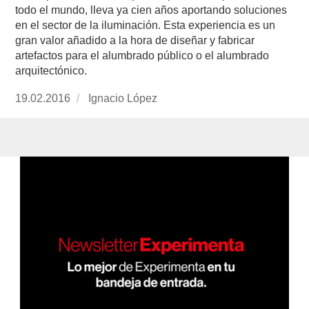
todo el mundo, lleva ya cien años aportando soluciones
en el sector de la iluminación. Esta experiencia es un
gran valor añadido a la hora de diseñar y fabricar
artefactos para el alumbrado público o el alumbrado
arquitectónico.
Publicado
19.02.2016
https://www.experimenta.es/author/nacho-
Ignacio López
el
lopez/