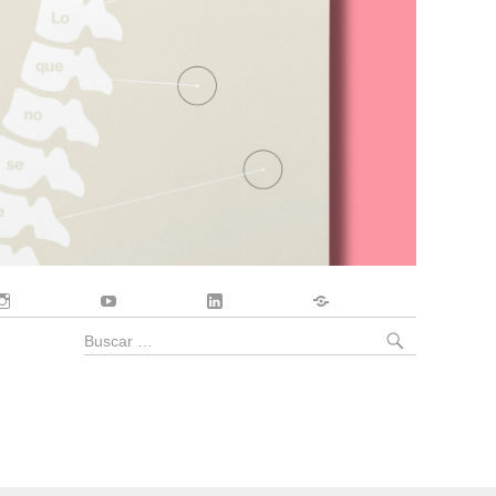
Instagram
YouTube
LinkedIn
Contacto
BUSCA
Buscar
por: