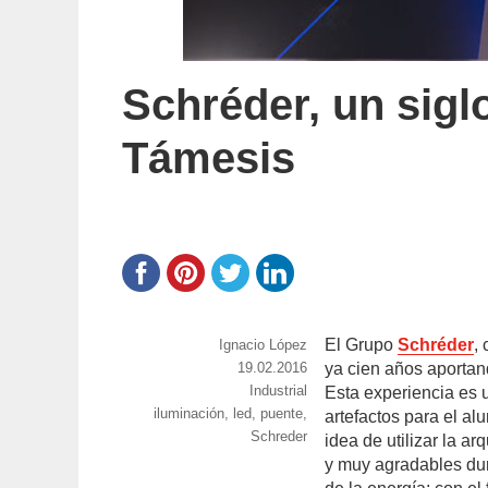
Schréder, un siglo
Támesis
El Grupo
Schréder
,
https://www.experimenta.es/author/nacho-
Ignacio López
lopez/
Publicado
19.02.2016
ya cien años aportand
el
Categorías
Industrial
Esta experiencia es u
Etiquetas
iluminación
,
led
,
puente
,
artefactos para el al
Schreder
idea de utilizar la a
y muy agradables dur