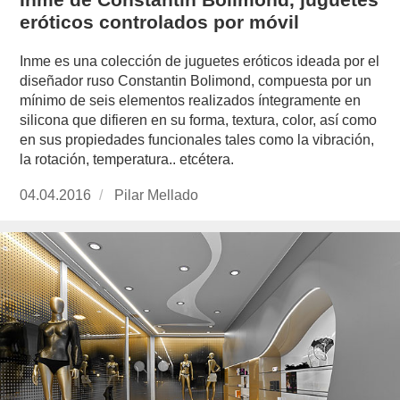
eróticos controlados por móvil
Inme es una colección de juguetes eróticos ideada por el
diseñador ruso Constantin Bolimond, compuesta por un
mínimo de seis elementos realizados íntegramente en
silicona que difieren en su forma, textura, color, así como
en sus propiedades funcionales tales como la vibración,
la rotación, temperatura.. etcétera.
Publicado
04.04.2016
https://www.experimenta.es/author/pilar-
Pilar Mellado
el
mellado/