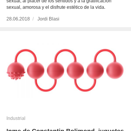
sexual, al placer de los sentidos y a la gratificación
sexual, amorosa y el disfrute estético de la vida.
Publicado
28.06.2018
https://www.experimenta.es/author/jordi-
Jordi Blasi
el
blasi/
Industrial
Inme de Constantin Bolimond, juguetes