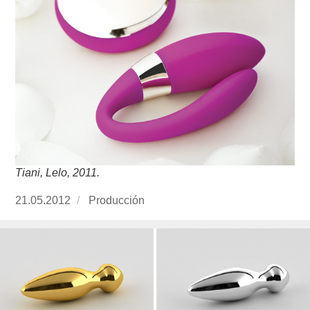
Tiani, Lelo, 2011.
Publicado
21.05.2012
https://www.experimenta.es/author/produccion
Producción
el