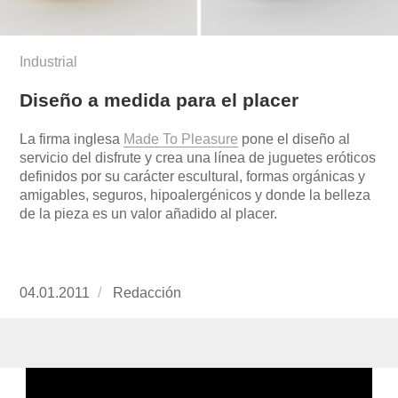
Industrial
Diseño a medida para el placer
La firma inglesa
Made To Pleasure
pone el diseño al
servicio del disfrute y crea una línea de juguetes eróticos
definidos por su carácter escultural, formas orgánicas y
amigables, seguros, hipoalergénicos y donde la belleza
de la pieza es un valor añadido al placer.
Publicado
04.01.2011
https://www.experimenta.es/author/redaccion/
Redacción
el