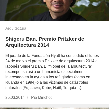
Arquitectura
Shigeru Ban, Premio Pritzker de
Arquitectura 2014
El jurado de la Fundación Hyatt ha concedido el lunes
24 de marzo el premio Pritzker de arquitectura 2014 al
japonés Shigeru Ban. El “Nobel de la arquitectura”
recompensa así a un humanista especialmente
interesado en la ayuda a los refugiados (como en
Ruanda en 1994) o a las víctimas de catástrofes
naturales (
Fujisawa
, Kobe, Haití, Turquía…).
Publicado
25.03.2014
https://www.experimenta.es/author/pia/
Pía Minchot
el