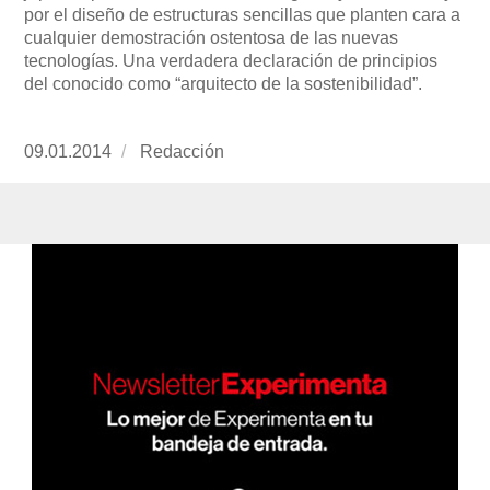
por el diseño de estructuras sencillas que planten cara a
cualquier demostración ostentosa de las nuevas
tecnologías. Una verdadera declaración de principios
del conocido como “arquitecto de la sostenibilidad”.
Publicado
09.01.2014
https://www.experimenta.es/author/redaccion/
Redacción
el