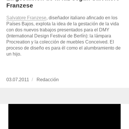
Franzese
Salvatore Franzese
, diseñador italiano afincado en los
Países Bajos, explota la idea de la gestación de la vida
con dos nuevos trabajos presentados para el DMY
(International Design Festival de Berlín): la lámpara
Procreation y la colección de muebles Conceived. El
proceso de diseño es para él como el alumbramiento de
un hijo.
Publicado
03.07.2011
https://www.experimenta.es/author/redaccion/
Redacción
el