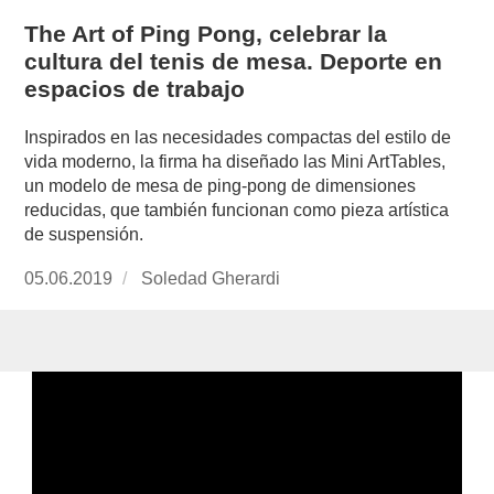
The Art of Ping Pong, celebrar la
cultura del tenis de mesa. Deporte en
espacios de trabajo
Inspirados en las necesidades compactas del estilo de
vida moderno, la firma ha diseñado las Mini ArtTables,
un modelo de mesa de ping-pong de dimensiones
reducidas, que también funcionan como pieza artística
de suspensión.
Publicado
05.06.2019
https://www.experimenta.es/author/soledad-
Soledad Gherardi
el
gherardi/