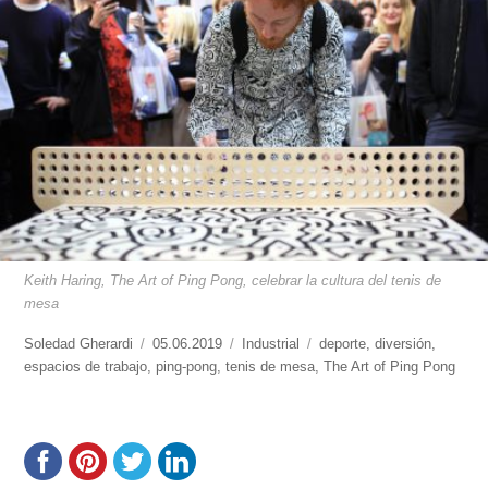
Keith Haring, The Art of Ping Pong, celebrar la cultura del tenis de
mesa
https://www.experimenta.es/author/soledad-
Soledad Gherardi
Publicado
05.06.2019
Categorías
Industrial
Etiquetas
deporte
,
diversión
,
gherardi/
espacios de trabajo
,
el
ping-pong
,
tenis de mesa
,
The Art of Ping Pong