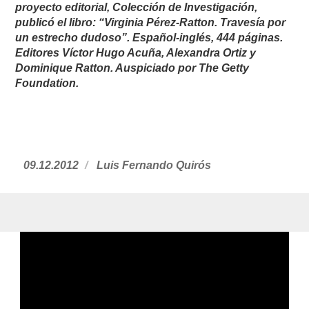
proyecto editorial, Colección de Investigación,
publicó el libro: “Virginia Pérez-Ratton. Travesía por
un estrecho dudoso”. Español-inglés, 444 páginas.
Editores Víctor Hugo Acuña, Alexandra Ortiz y
Dominique Ratton. Auspiciado por The Getty
Foundation.
Publicado
09.12.2012
https://www.experimenta.es/author/luis-
Luis Fernando Quirós
el
fernando-
quiros/