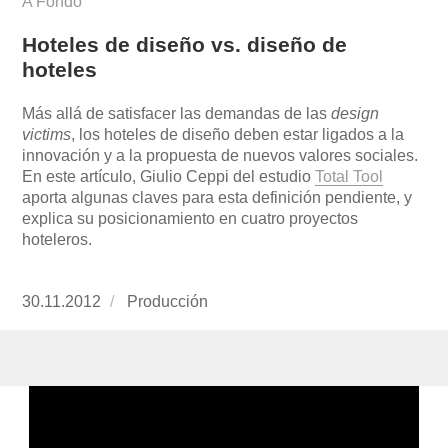
A Fondo
Hoteles de diseño vs. diseño de
hoteles
Más allá de satisfacer las demandas de las
design
victims
, los hoteles de diseño deben estar ligados a la
innovación y a la propuesta de nuevos valores sociales.
En este artículo, Giulio Ceppi del estudio
Total Tool
aporta algunas claves para esta definición pendiente, y
explica su posicionamiento en cuatro proyectos
hoteleros.
Publicado
30.11.2012
https://www.experimenta.es/author/produccion
Producción
el